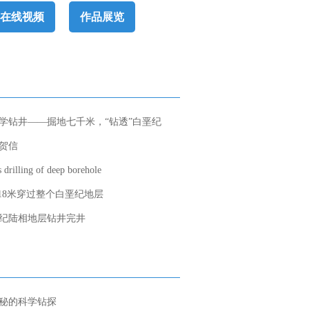
在线视频
作品展览
学钻井——掘地七千米，“钻透”白垩纪
)贺信
rilling of deep borehole
018米穿过整个白垩纪地层
纪陆相地层钻井完井
秘的科学钻探