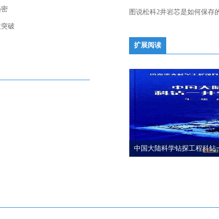
秘密
图说松科2井岩芯是如何保存
大突破
扩展阅读
中国大陆科学钻探工程科钻