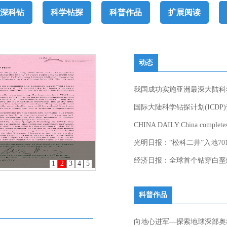
深科钻
科学钻探
科普作品
扩展阅读
动态
我国成功实施亚洲最深大陆科
国际大陆科学钻探计划(ICDP
CHINA DAILY:China completes d
光明日报：“松科二井”入地7
g of deep borehole
经济日报：全球首个钻穿白垩
1
2
3
4
5
科普作品
向地心进军—探索地球深部奥