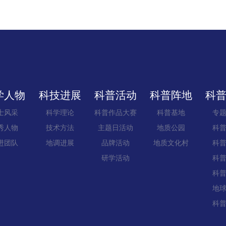
学人物
科技进展
科普活动
科普阵地
科
士风采
科学理论
科普作品大赛
科普基地
专
秀人物
技术方法
主题日活动
地质公园
科
进团队
地调进展
品牌活动
地质文化村
科
研学活动
科
科
地
科