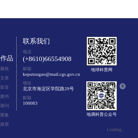
联系我们
电话
普作品
(+8610)66554908
题聚焦
邮箱
地球科普网
keputougao@mail.cgs.gov.cn
普文章
地址
x
普影音
北京市海淀区学院路29号
普图书
邮箱
100083
普期刊
地调科普公众号
球图集
普政策