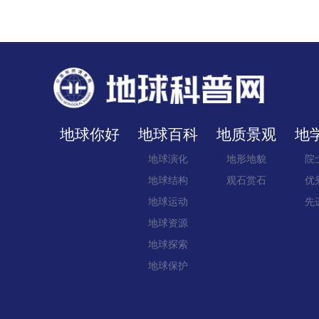
地球你好
地球百科
地质景观
地
地球演化
地形地貌
院
地球结构
观石赏石
优
地球运动
先
地球资源
地球探索
地球保护