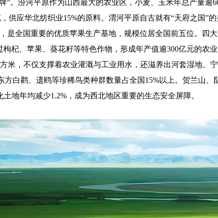
招牌”。汾河平原作为山西最大的农业区，小麦、玉米年总产量逾6
，供应华北纺织业15%的原料。渭河平原自古就有“天府之国”的
亿元，是全国重要的优质苹果生产基地，规模位居全国前五位。四大
过枸杞、苹果、葵花籽等特色作物，形成年产值逾300亿元的农
亿立方米，不仅支撑着农业灌溉与工业用水，还滋养出河套湿地、
中东方白鹳、遗鸥等珍稀鸟类种群数量占全国15%以上。贺兰山、
化土地年均减少1.2%，成为西北地区重要的生态安全屏障。