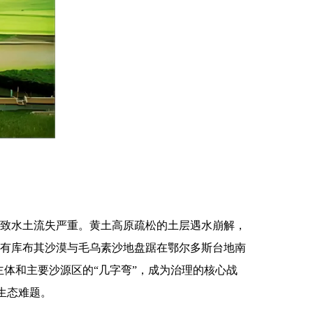
导致水土流失严重。黄土高原疏松的土层遇水崩解，
更有库布其沙漠与毛乌素沙地盘踞在鄂尔多斯台地南
主体和主要沙源区的“几字弯”，成为治理的核心战
大生态难题。