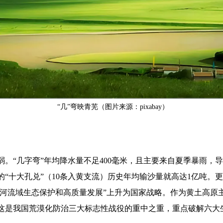
“几”弯映青芜（图片来源：pixabay）
。“几字弯”年均降水量不足400毫米，且主要来自夏季暴雨，
“十大孔兑”（10条入黄支流）历史年均输沙量就高达1亿吨。
“黄河流域生态保护和高质量发展”上升为国家战略。作为黄土高原
启动，这是我国荒漠化防治三大标志性战役的重中之重，重点破解六