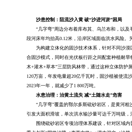
沙患控制：阻流沙入黄 破“沙进河淤”困局
“几字弯”周边分布着库布其、乌兰布和，以及
段河床年均抬高0.12米，沿岸区域面临洪水风险。另
为构建立体化的固沙技术体系，针对不同沙漠
合固沙模式，同时在光伏板行距之间配套种植耐旱
木+灌木+草本”三层防风林带，通过这种立体防护
120万亩，年发电量超20亿千瓦时，固沙植被使流沙
2023年一年，就减少了1 800万吨。
水患治理：治黄土流失 减“土随水走”危害
“几字弯”覆盖的鄂尔多斯砒砂岩区，是黄河粗
引发大面积滑坡，单次洪水输沙量可达千万吨级，治
围绕砒砂岩区专项治理体系建设，针对区域内