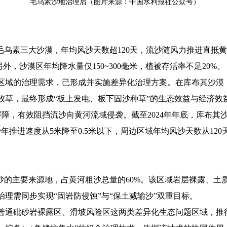
毛乌素沙地治理后（图片来源：中国水利报社公众号）
毛乌素三大沙漠，年均风沙天数超120天，流沙随风力推进直抵黄
外，沙漠区年均降水量仅150~300毫米，植被存活率不足20%。
区域的治理需求，已形成并实施差异化治理方案。在库布其沙漠，
牧草，最终形成“板上发电、板下固沙种草”的生态效益与经济效
屏障，有效阻挡流沙向黄河流域侵袭。截至2024年年底，库布其
年推进速度从5米降至0.5米以下，周边区域年均风沙天数从120天
沙的主要来源地，占黄河粗沙总量的60%。该区域岩层裸露、土
理需同步实现“固岩防侵蚀”与“保土减输沙”双重目标。
普通砒砂岩裸露区、滑坡风险区这两类差异化生态问题区域，推