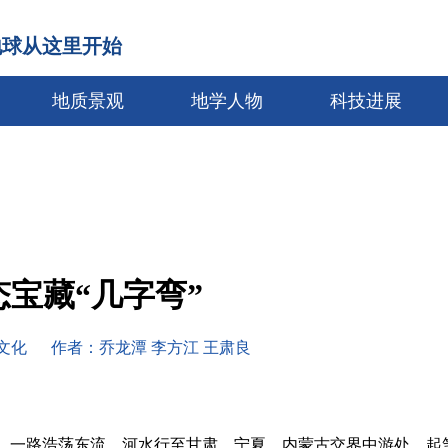
地球从这里开始
地质景观
地学人物
科技进展
宝藏“几字弯”
文化
作者：乔龙潭 李方江 王肃良
，一路浩荡东流。河水行至甘肃、宁夏、内蒙古交界中游处，起笔