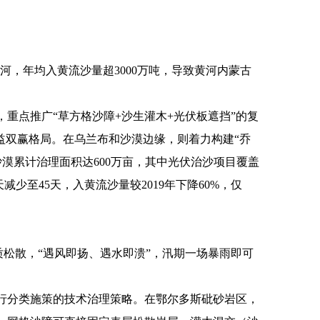
河，年均入黄流沙量超3000万吨，导致黄河内蒙古
重点推广“草方格沙障+沙生灌木+光伏板遮挡”的复
益双赢格局。在乌兰布和沙漠边缘，则着力构建“乔
沙漠累计治理面积达600万亩，其中光伏治沙项目覆盖
减少至45天，入黄流沙量较2019年下降60%，仅
质松散，“遇风即扬、遇水即溃”，汛期一场暴雨即可
行分类施策的技术治理策略。在鄂尔多斯砒砂岩区，