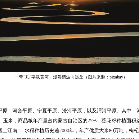
一弯“几”字载黄河，漫卷清波向远丘（图片来源：pixabay）
大平原：河套平原、宁夏平原、汾河平原，以及渭河平原。其中，
玉米，商品粮年产量占内蒙古自治区的25%，葵花籽种植面积达3
上江南”，水稻种植历史逾2000年，年产优质大米80万吨，枸杞