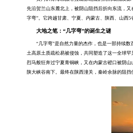
先沿贺兰山东麓北上，被阴山阻挡后折向东流，又在
字弯”。它跨越甘肃、宁夏、内蒙古、陕西、山西5
大地之笔：“几字弯”的诞生之谜
“几字弯”是自然力量的杰作，也是一部持续数
土高原土质疏松易被侵蚀，共同塑造了这一全球罕
烈马般狂奔过宁夏青铜峡，又在内蒙古磴口被阴山
陕大峡谷南下。最终在陕西潼关，秦岭余脉的阻挡