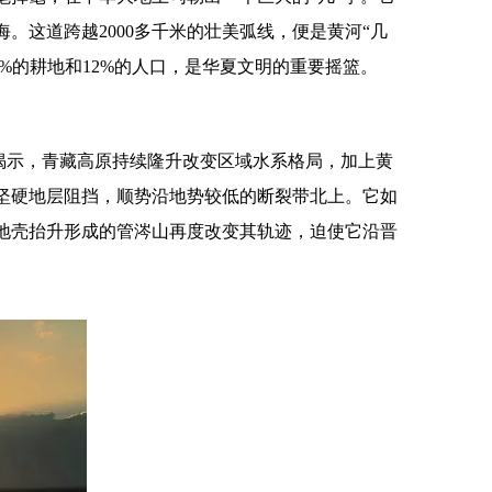
这道跨越2000多千米的壮美弧线，便是黄河“几
5%的耕地和12%的人口，是华夏文明的重要摇篮。
究揭示，青藏高原持续隆升改变区域水系格局，加上黄
坚硬地层阻挡，顺势沿地势较低的断裂带北上。它如
地壳抬升形成的管涔山再度改变其轨迹，迫使它沿晋