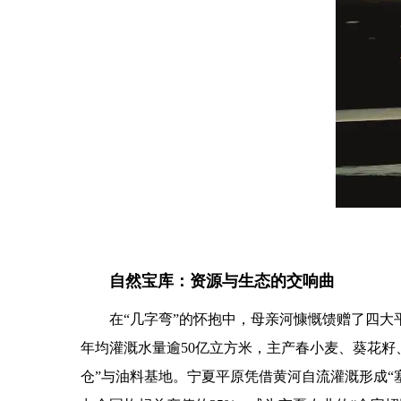
自然宝库：资源与生态的交响曲
在“几字弯”的怀抱中，母亲河慷慨馈赠了四
年均灌溉水量逾50亿立方米，主产春小麦、葵花籽、
仓”与油料基地。宁夏平原凭借黄河自流灌溉形成“塞