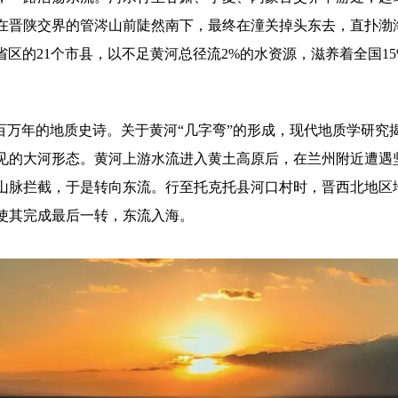
晋陕交界的管涔山前陡然南下，最终在潼关掉头东去，直扑渤海。
省区的21个市县，以不足黄河总径流2%的水资源，滋养着全国1
百万年的地质史诗。关于黄河“几字弯”的形成，现代地质学研
见的大河形态。黄河上游水流进入黄土高原后，在兰州附近遭遇
山脉拦截，于是转向东流。行至托克托县河口村时，晋西北地区
使其完成最后一转，东流入海。