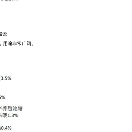
发愁！
，用途非常广阔。