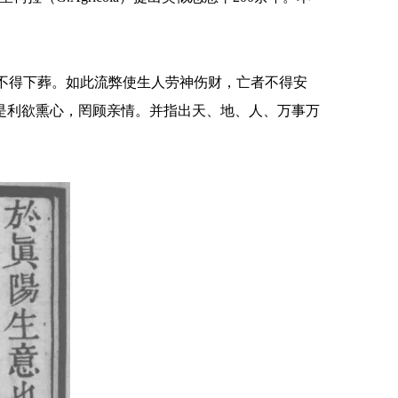
不得下葬。如此流弊使生人劳神伤财，亡者不得安
是利欲熏心，罔顾亲情。并指出天、地、人、万事万