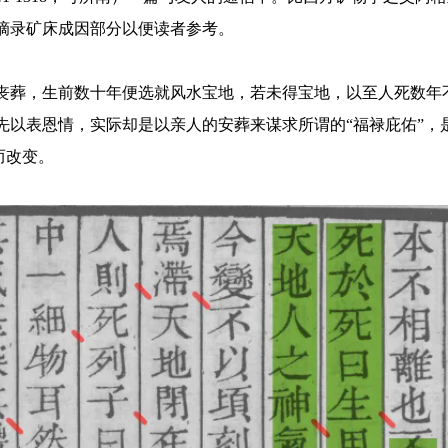
摘录矿床成因部分以便读者参考。
丧葬，生前数十年便选就风水宝地，若未得宝地，以至人死数年
先以表恩情，实际却是以亲人的安葬来谋求所谓的“福禄庇佑”，
而改变。