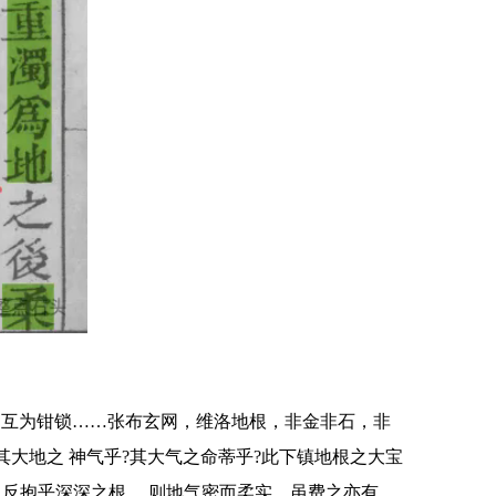
，互为钳锁……张布玄网，维洛地根，非金非石，非
大地之 神气乎?其大气之命蒂乎?此下镇地根之大宝
，反抱乎深深之根， 则地气密而柔实，虽费之亦有