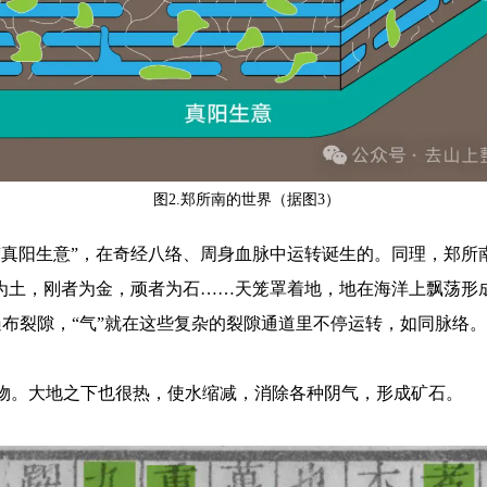
图2.郑所南的世界（据图3）
真阳生意”，在奇经八络、周身血脉中运转诞生的。同理，郑所
者为土，刚者为金，顽者为石……天笼罩着地，地在海洋上飘荡形
遍布裂隙，“气”就在这些复杂的裂隙通道里不停运转，如同脉络
物。大地之下也很热，使水缩减，消除各种阴气，形成矿石。