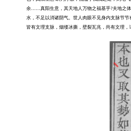
余……真阳生意，其天地人万物之福基乎?夫地之
水，不足以消诸阴气。世人肉眼不见身内支脉节节
皆有文理支脉，烟缕冰撕，壁裂瓦兆，尚有文理，