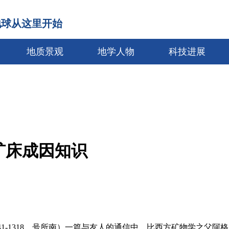
地球从这里开始
地质景观
地学人物
科技进展
矿床成因知识
-1318，号所南）一篇与友人的通信中。比西方矿物学之父阿格里柯拉