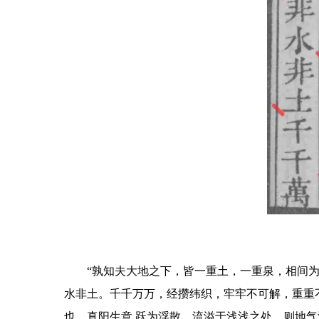
“孰知夫大地之下，皆一重土，一重泉，相间
水非土。千千万万，经攒纬织，牢牢不可解，重重
也，真阳生意 跃为浮散，流溢于浅浅之处，则地气