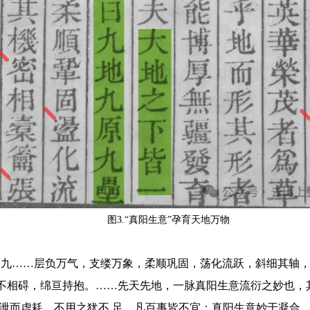
图3.“真阳生意”孕育天地万物
为九……层负万气，支缕万象，柔顺巩固，荡化流跃，斜细其轴
不相碍，绵亘持抱。……先天先地，一脉真阳生意流衍之妙也，其
泄而虚耗，不用之犹不 足，凡百事皆不宜；真阳生意妙于凝合